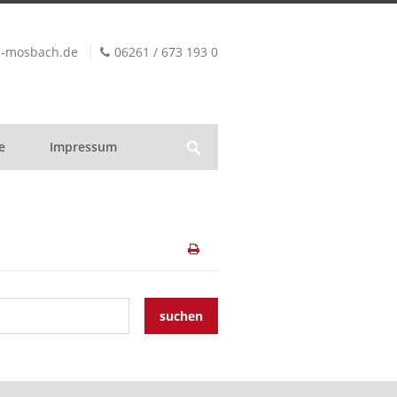
z-mosbach.de
06261 / 673 193 0
e
Impressum