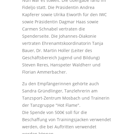
Nun war es soweit. Die Übergabe fand im
Fideljo statt. Die Präsidentin Andrea
Kapferer sowie Ulrika Eiworth für den IWC
sowie Präsidentin Dagmar Haas sowie
Carmen Schnabel vertraten die
Spenderseite. Die Johannes-Diakonie
vertraten Ehrenamtskoordinatorin Tanja
Bauer, Dr. Martin Holler (Leiter des
Geschäftsbereich Jugend und Bildung)
Steven Reres, Hanspeter Waldherr und
Florian Ammerbacher.
Zu den Empfängerinnen gehörte auch
Sandra Gründlinger, Tanzlehrerin am
Tanzsport-Zentrum Mosbach und Trainerin
der Tanzgruppe "Hot Flame".
Die Spende von 500€ soll für die
Beschaffung von Trainingsjacken verwendet
werden, die bei Auftritten verwendet
werden können.