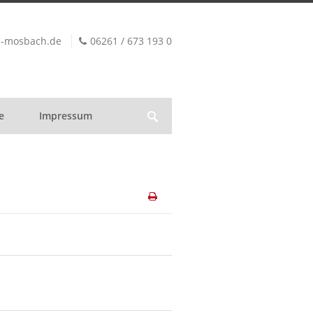
z-mosbach.de
06261 / 673 193 0
e
Impressum